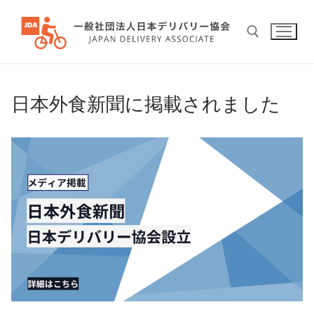
コ
ン
テ
ン
ツ
検索:
へ
日本外食新聞に掲載されました
ス
キ
ッ
プ