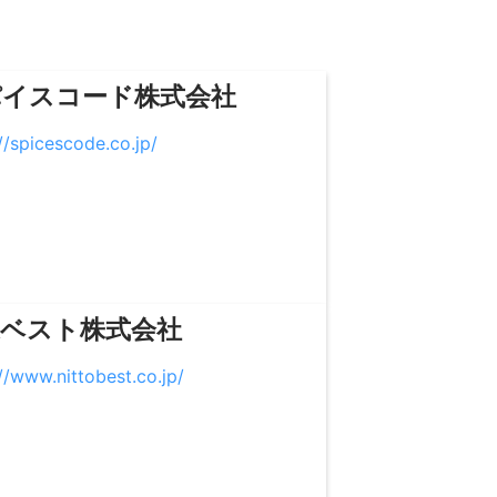
パイスコード株式会社
//spicescode.co.jp/
東ベスト株式会社
//www.nittobest.co.jp/