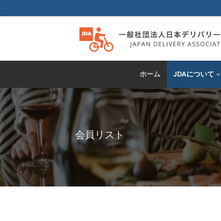
コ
ン
テ
ン
ツ
へ
ホーム
JDAについて
ス
キ
ッ
プ
会員リスト