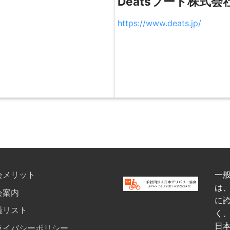
Deatsフード株式会
https://www.deats.jp/
会メリット
一
は
会案内
に
員リスト
く
日
ライバシーポリシー