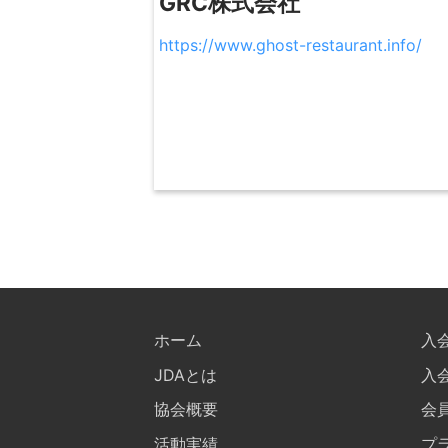
GRC株式会社
https://www.ghost-restaurant.info/
ホーム
入
JDAとは
入
協会概要
会
活動実績
プ