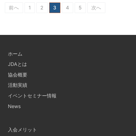
投
前へ
1
2
3
4
5
次へ
稿
の
ペ
ー
ホーム
ジ
JDAとは
送
協会概要
り
活動実績
イベントセミナー情報
News
入会メリット