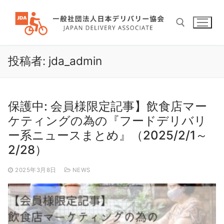
コ
ン
テ
ン
ツ
投稿者:
jda_admin
検索:
へ
ス
キ
保護中: 会員様限定記事】飲食店マー
ッ
プ
ケティングの為の『フードデリバリ
ー系ニュースまとめ』（2025/2/1～
2/28）
2025年3月8日
NEWS