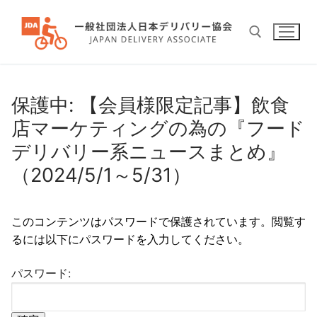
コ
ン
テ
ン
ツ
検索:
へ
保護中: 【会員様限定記事】飲食
ス
店マーケティングの為の『フード
キ
デリバリー系ニュースまとめ』
ッ
プ
（2024/5/1～5/31）
このコンテンツはパスワードで保護されています。閲覧す
るには以下にパスワードを入力してください。
パスワード: